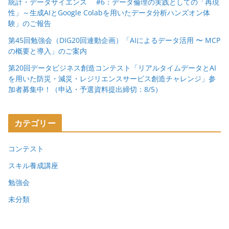
統計・データサイエンス #6：データ倫理の実践としての「再現
性」～生成AIとGoogle Colabを用いたデータ分析ハンズオン体
験」のご報告
第45回勉強会（DIG20回連動企画）「AIによるデータ活用 〜 MCP
の概要と導入」のご案内
第20回データビジネス創造コンテスト「リアルタイムデータとAI
を用いた防災・減災・レジリエンスサービス創造チャレンジ」参
加者募集中！（申込・予選資料提出締切：8/5）
カテゴリー
コンテスト
スキル養成講座
勉強会
未分類