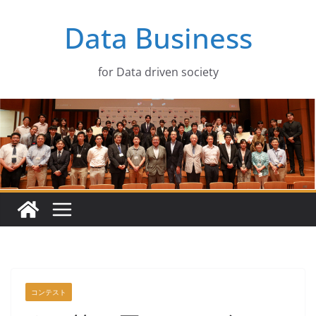
コ
Data Business
ン
テ
ン
for Data driven society
ツ
へ
ス
キ
ッ
プ
コンテスト