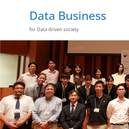
コ
Data Business
ン
テ
ン
for Data driven society
ツ
へ
ス
キ
ッ
プ