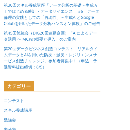
第30回スキル養成講座「データ分析の基礎－生成Ａ
Ｉではじめる統計・データサイエンス #6：データ
倫理の実践としての「再現性」～生成AIとGoogle
Colabを用いたデータ分析ハンズオン体験」のご報告
第45回勉強会（DIG20回連動企画）「AIによるデー
タ活用 〜 MCPの概要と導入」のご案内
第20回データビジネス創造コンテスト「リアルタイ
ムデータとAIを用いた防災・減災・レジリエンスサ
ービス創造チャレンジ」参加者募集中！（申込・予
選資料提出締切：8/5）
カテゴリー
コンテスト
スキル養成講座
勉強会
未分類