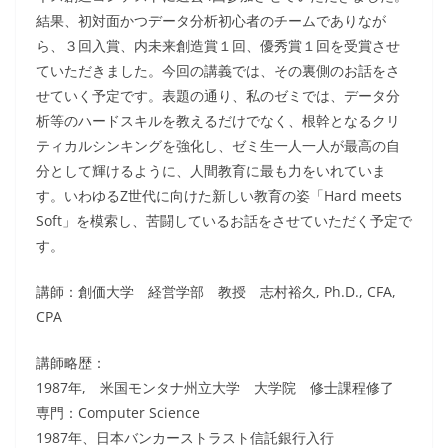
結果、初対面かつデータ分析初心者のチームでありなが
ら、３回入賞、内未来創造賞１回、優秀賞１回を受賞させ
ていただきました。今回の講義では、その裏側のお話をさ
せていく予定です。表題の通り、私のゼミでは、データ分
析等のハードスキルを教えるだけでなく、根幹となるクリ
ティカルシンキングを強化し、ゼミ生一人一人が最高の自
分として輝けるように、人間教育に最も力をいれていま
す。いわゆるZ世代に向けた新しい教育の姿「Hard meets
Soft」を模索し、苦闘しているお話をさせていただく予定で
す。
講師：創価大学 経営学部 教授 志村裕久, Ph.D., CFA,
CPA
講師略歴：
1987年, 米国モンタナ州立大学 大学院 修士課程修了
専門：Computer Science
1987年、日本バンカーストラスト信託銀行入行