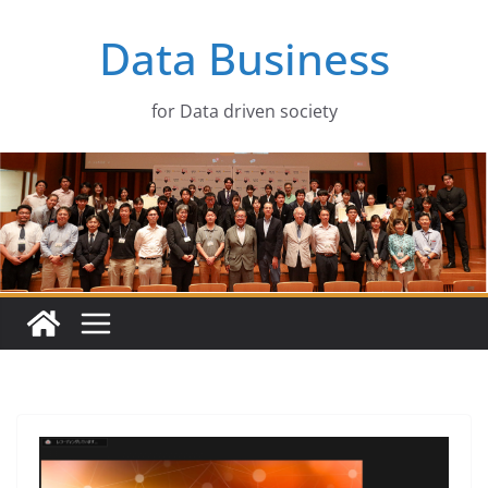
コ
Data Business
ン
テ
ン
for Data driven society
ツ
へ
ス
キ
ッ
プ