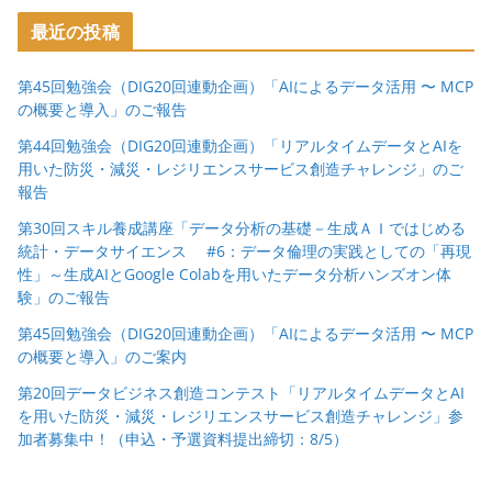
最近の投稿
第45回勉強会（DIG20回連動企画）「AIによるデータ活用 〜 MCP
の概要と導入」のご報告
第44回勉強会（DIG20回連動企画）「リアルタイムデータとAIを
用いた防災・減災・レジリエンスサービス創造チャレンジ」のご
報告
第30回スキル養成講座「データ分析の基礎－生成ＡＩではじめる
統計・データサイエンス #6：データ倫理の実践としての「再現
性」～生成AIとGoogle Colabを用いたデータ分析ハンズオン体
験」のご報告
第45回勉強会（DIG20回連動企画）「AIによるデータ活用 〜 MCP
の概要と導入」のご案内
第20回データビジネス創造コンテスト「リアルタイムデータとAI
を用いた防災・減災・レジリエンスサービス創造チャレンジ」参
加者募集中！（申込・予選資料提出締切：8/5）