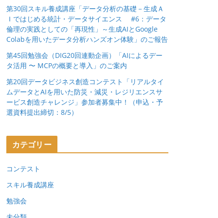
第30回スキル養成講座「データ分析の基礎－生成Ａ
Ｉではじめる統計・データサイエンス #6：データ
倫理の実践としての「再現性」～生成AIとGoogle
Colabを用いたデータ分析ハンズオン体験」のご報告
第45回勉強会（DIG20回連動企画）「AIによるデー
タ活用 〜 MCPの概要と導入」のご案内
第20回データビジネス創造コンテスト「リアルタイ
ムデータとAIを用いた防災・減災・レジリエンスサ
ービス創造チャレンジ」参加者募集中！（申込・予
選資料提出締切：8/5）
カテゴリー
コンテスト
スキル養成講座
勉強会
未分類