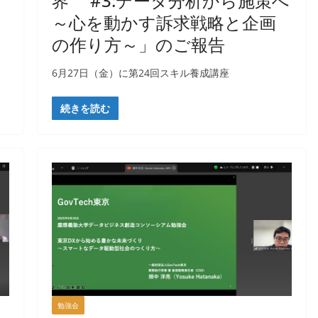
界 #3:データ分析から施策へ
～心を動かす訴求戦略と企画
の作り方～」のご報告
6月27日（金）に第24回スキル養成講座
続きを読む
勉強会