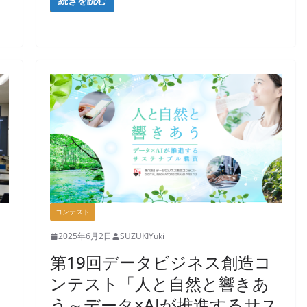
続きを読む
コンテスト
2025年6月2日
SUZUKIYuki
第19回データビジネス創造コ
ンテスト「人と自然と響きあ
う～データ×AIが推進するサス