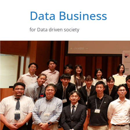
コ
Data Business
ン
テ
ン
for Data driven society
ツ
へ
ス
キ
ッ
プ